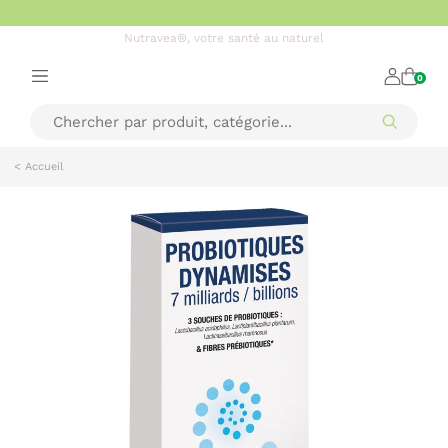
Nutravea®, votre santé au naturel
0
< Accueil